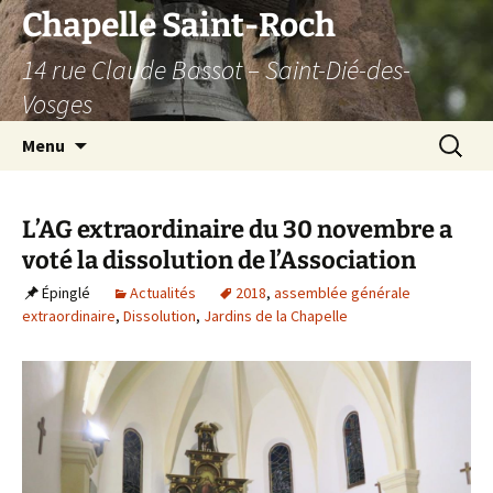
Aller
Chapelle Saint-Roch
au
14 rue Claude Bassot – Saint-Dié-des-
contenu
Vosges
Recherc
Menu
L’AG extraordinaire du 30 novembre a
voté la dissolution de l’Association
Épinglé
Actualités
2018
,
assemblée générale
extraordinaire
,
Dissolution
,
Jardins de la Chapelle